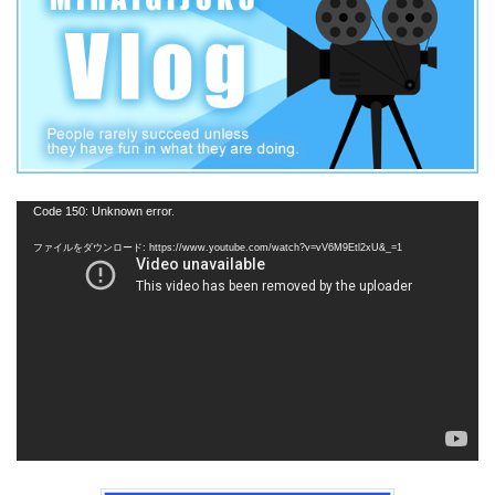
動
Code 150: Unknown error.
画
ファイルをダウンロード: https://www.youtube.com/watch?v=vV6M9Etl2xU&_=1
プ
レ
ー
ヤ
ー