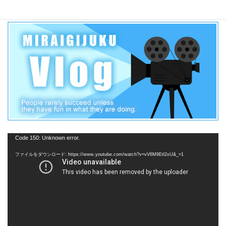
動
Code 150: Unknown error.
画
ファイルをダウンロード: https://www.youtube.com/watch?v=vV6M9Etl2xU&_=1
プ
レ
ー
ヤ
ー