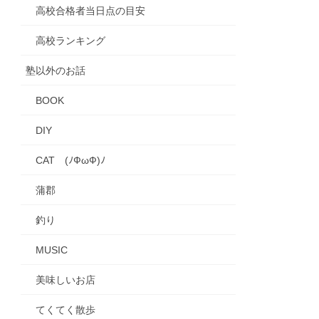
高校合格者当日点の目安
高校ランキング
塾以外のお話
BOOK
DIY
CAT (ﾉФωФ)ﾉ
蒲郡
釣り
MUSIC
美味しいお店
てくてく散歩