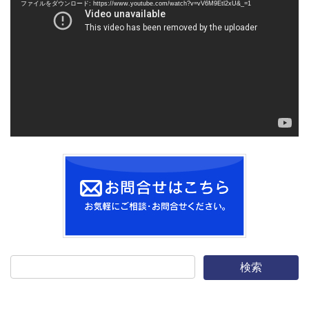
ファイルをダウンロード: https://www.youtube.com/watch?v=vV6M9Etl2xU&_=1
プ
レ
ー
ヤ
ー