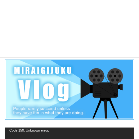
愛知県公立高校一般入試 各高校合格者当日点の目安【三河学
区】偏差値65以上
動
Code 150: Unknown error.
画