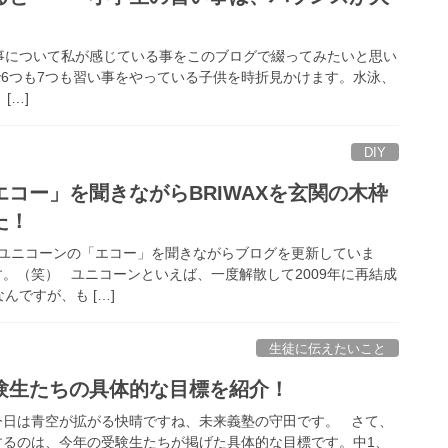
について私が感じている事をこのブログで綴ってみたいと思い
6つも7つも習い事をやっている子供を時折見かけます。水泳、
[…]
DIY
コー」を聞きながらBRIWAXを玄関の木枠
た！
ユニコーンの「エコー」を聞きながらブログを更新していま
。（笑） ユニコーンといえば、一度解散して2009年に再結成
んですが、も […]
生徒に伝えたいこと
験生たちの具体的な目標を紹介！
今日は青空が拡がる快晴ですね、未来義塾の守田です。 さて、
するのは、今年の受験生たちが掲げた具体的な目標です。中1、