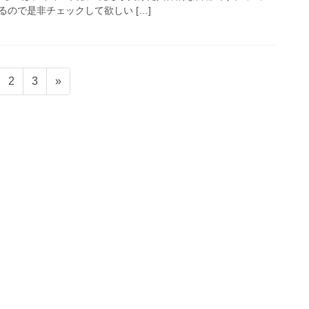
るので是非チェックして欲しい […]
2
3
»