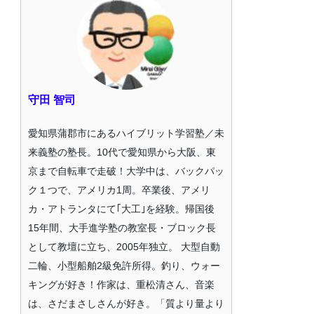
守田 智司
愛知県蒲郡市にあるハイブリット学習塾／未
来義塾の塾長。10代で愛知県から大阪、東
京まで自転車で走破！大学中は、バックパッ
ク１つで、アメリカ1周。卒業後、アメリ
カ・アトランタにて｢大工｣を経験。帰国後
15年間、大手進学塾の教室長・ブロック長
として教壇に立ち、2005年独立。 大型自動
二輪、小型船舶2級免許所得。釣り、ウォー
キングが好き！作家は、重松清さん、音楽
は、さだまさしさんが好き。「質より量より