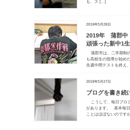
も、ス […]
2019年5月28日
2019年 蒲郡
頑張った新中1
蒲郡市は、二学期制の
も高校生の指導が始め
先週中間テストを終え、6
2019年5月27日
ブログを書き続
こうして、毎日ブログ
があります。 基本毎
ことはほぼないのですが、