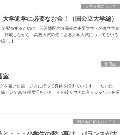
大学入試について
！大学進学に必要なお金！（国公立大学編）
で配布するために、三河地区の各高校の主要大学への進学実績
。 作成しながら、高校入試の先にある大学入試についてもいろ
 […]
塾日誌
習室
を書いた後、ジムに行って身体を鍛えています。 だいた
筋トレで90分程度汗をかき、その後サウナに入りシャワーを浴
御父母に伝えたいこと
ると・・・小学生の習い事は、バランスが大