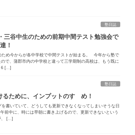
塾日誌
中・三谷中生のための前期中間テスト勉強会で
生達！
ため今からが各中学校で中間テストが始まる。 今年から塾で
たので、蒲郡市内の中学校と違って三学期制の高校は、もう既に
 […]
塾日誌
けるために、インプットのすゝめ！
を書いていて、どうしても更新できなくなってしまいそうな日
日午前中に、時には早朝に書き上げるので、更新できないという
 […]