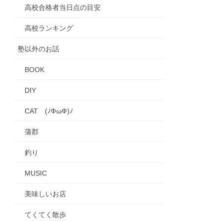
高校合格者当日点の目安
高校ランキング
塾以外のお話
BOOK
DIY
CAT (ﾉФωФ)ﾉ
蒲郡
釣り
MUSIC
美味しいお店
てくてく散歩