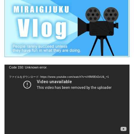
動
Code 150: Unknown error.
画
ファイルをダウンロード: https://www.youtube.com/watch?v=vV6M9Etl2xU&_=1
プ
レ
ー
ヤ
ー