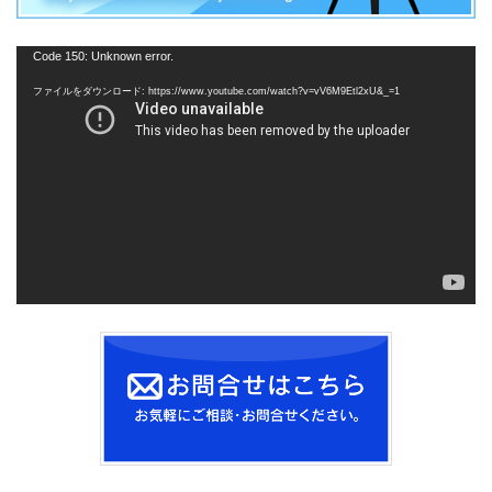
動
Code 150: Unknown error.
画
ファイルをダウンロード: https://www.youtube.com/watch?v=vV6M9Etl2xU&_=1
プ
レ
ー
ヤ
ー