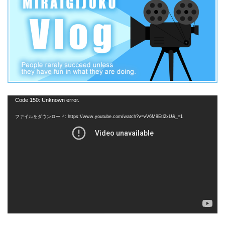
動
Code 150: Unknown error.
画
ファイルをダウンロード: https://www.youtube.com/watch?v=vV6M9Etl2xU&_=1
プ
レ
ー
ヤ
ー