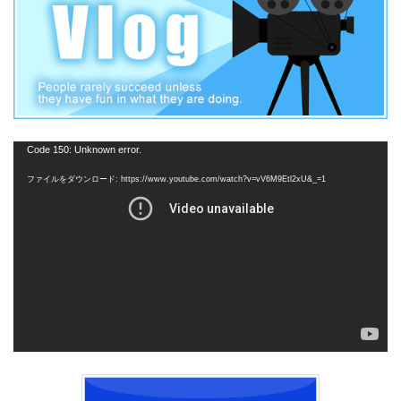
動
Code 150: Unknown error.
画
ファイルをダウンロード: https://www.youtube.com/watch?v=vV6M9Etl2xU&_=1
プ
レ
ー
ヤ
ー