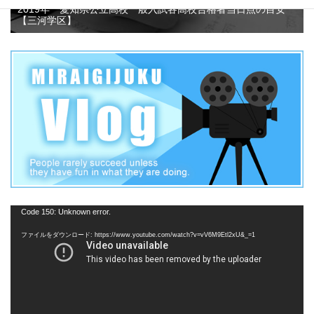
2019年 愛知県公立高校一般入試各高校合格者当日点の目安
【三河学区】
動
Code 150: Unknown error.
画
ファイルをダウンロード: https://www.youtube.com/watch?v=vV6M9Etl2xU&_=1
プ
レ
ー
ヤ
ー