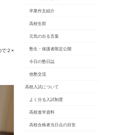
卒業作文紹介
高校生部
元気の出る言葉
塾生・保護者限定公開
で２×
今日の塾日誌
他塾交流
高校入試について
よく分る入試制度
高校進学資料
高校合格者当日点の目安