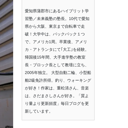
愛知県蒲郡市にあるハイブリット学
習塾／未来義塾の塾長。10代で愛知
県から大阪、東京まで自転車で走
破！大学中は、バックパック１つ
で、アメリカ1周。卒業後、アメリ
カ・アトランタにて｢大工｣を経験。
帰国後15年間、大手進学塾の教室
長・ブロック長として教壇に立ち、
2005年独立。 大型自動二輪、小型船
舶2級免許所得。釣り、ウォーキング
が好き！作家は、重松清さん、音楽
は、さだまさしさんが好き。「質よ
り量より更新頻度」毎日ブログを更
新しています。