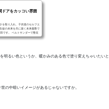
関ドアをカッコい雰囲
さを取り入れ、子供達のセルフエ
生徒の未来を共に築く未来義塾で
守田です。 ベルトサンダーで塾玄
ができたので、次はいよいよ塗装
ですので、味のある年月を経たカッ
こは迷わず塗料にはオイルステイ
、名前通りにオイルなので、木材
体を明るい色というか、暖かみのある色で塗り変えちゃいたい
り世の中暗いイメージがあるじゃないですか。