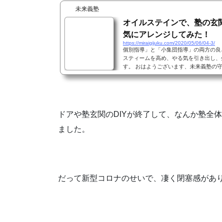
未来義塾
オイルステインで、塾の玄
気にアレンジしてみた！
https://miraigijuku.com/2020/05/06/04-3/
個別指導」と「小集団指導」の両方の良
スティームを高め、やる気を引き出し、
す。 おはようございます、未来義塾の
関のドアの古い塗装を全部削り取ること
というわけです。 15年ぶりの全塗装
コい雰囲気にアレンジしたいと思い、こ
ンを選びました。 オイルステインとは
によ...
ドアや塾玄関のDIYが終了して、なんか塾全
ました。
だって新型コロナのせいで、凄く閉塞感があ