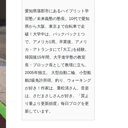
愛知県蒲郡市にあるハイブリット学
習塾／未来義塾の塾長。10代で愛知
県から大阪、東京まで自転車で走
破！大学中は、バックパック１つ
で、アメリカ1周。卒業後、アメリ
カ・アトランタにて｢大工｣を経験。
帰国後15年間、大手進学塾の教室
長・ブロック長として教壇に立ち、
2005年独立。 大型自動二輪、小型船
舶2級免許所得。釣り、ウォーキング
が好き！作家は、重松清さん、音楽
は、さだまさしさんが好き。「質よ
り量より更新頻度」毎日ブログを更
新しています。