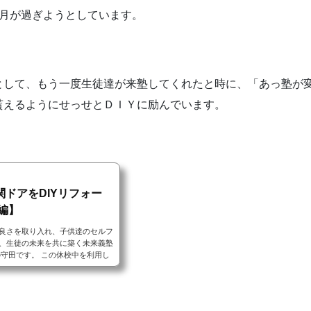
ヶ月が過ぎようとしています。
として、もう一度生徒達が来塾してくれたと時に、「あっ塾が
貰えるようにせっせとＤＩＹに励んでいます。
ドアをDIYリフォー
画編】
良さを取り入れ、子供達のセルフ
、生徒の未来を共に築く未来義塾
の守田です。 この休校中を利用し
様子を動画撮影しました。 今日
しますね。