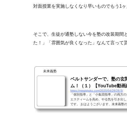
対面授業を実施しなくなり早いものでもう1
そこで、生徒が通塾しない今を塾の改装期間
た！」「雰囲気が良くなった」なんて言って
未来義塾
ベルトサンダーで、塾の玄関
ム！（１）【YouTube動
https://miraigijuku.com/2020/04/26/26-5/
「個別指導」と「小集団指導」の両方の
エスティームを高め、やる気を引き出し
です。 おはようございます、未来義塾
て、塾の玄関ドアをDIYリフォームした
は、その動画でDIYリフォームを紹介