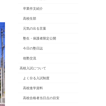
卒業作文紹介
高校生部
元気の出る言葉
塾生・保護者限定公開
今日の塾日誌
他塾交流
高校入試について
よく分る入試制度
高校進学資料
高校合格者当日点の目安