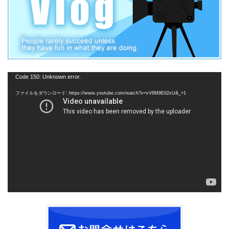
動
Code 150: Unknown error.
画
ファイルをダウンロード: https://www.youtube.com/watch?v=vV6M9Etl2xU&_=1
プ
レ
ー
ヤ
ー