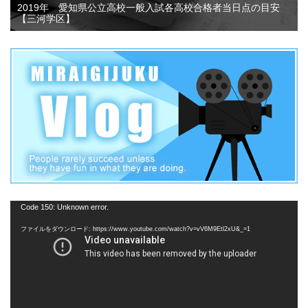
2019年 愛知県公立高校一般入試各高校合格者当日点の目安
【三河学区】
動
Code 150: Unknown error.
画
ファイルをダウンロード: https://www.youtube.com/watch?v=vV6M9Etl2xU&_=1
プ
レ
ー
ヤ
ー