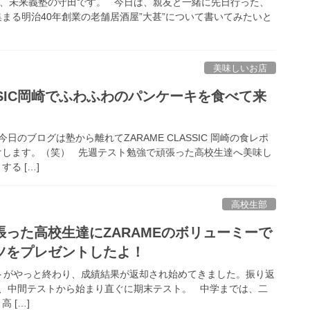
未来義塾の守田です。 今日は、親友と一緒に先日行った、
まる明治40年創業の老舗居酒屋”大甚”について書いてみたいと
美味しいお店
ASSIC岡崎でふわふわのパンケーキを食べて来
のブログは塾から離れてZARAME CLASSIC 岡崎の食レポ
けします。（笑） 先週テスト勉強で頑張った高校生達へ美味し
る […]
高校生部
った高校生達にZARAMEのボリューミーで
ツをプレゼントしたよ！
がやっと終わり、成績結果が返却され始めてきました。振り返
間、中間テストから始まり直ぐに期末テスト。 中学までは、二
 […]