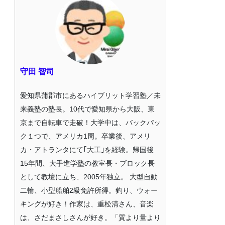
守田 智司
愛知県蒲郡市にあるハイブリット学習塾／未
来義塾の塾長。10代で愛知県から大阪、東
京まで自転車で走破！大学中は、バックパッ
ク１つで、アメリカ1周。卒業後、アメリ
カ・アトランタにて｢大工｣を経験。帰国後
15年間、大手進学塾の教室長・ブロック長
として教壇に立ち、2005年独立。 大型自動
二輪、小型船舶2級免許所得。釣り、ウォー
キングが好き！作家は、重松清さん、音楽
は、さだまさしさんが好き。「質より量より