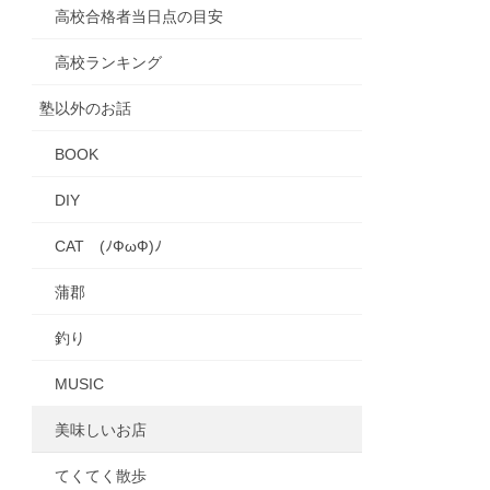
高校合格者当日点の目安
高校ランキング
塾以外のお話
BOOK
DIY
CAT (ﾉФωФ)ﾉ
蒲郡
釣り
MUSIC
美味しいお店
てくてく散歩