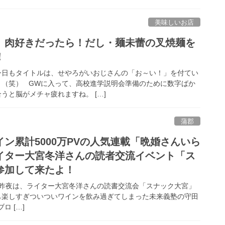
美味しいお店
、肉好きだったら！だし・麺未蕾の叉焼麺を
！
今日もタイトルは、せやろがいおじさんの「お～い！」を付てい
。（笑） GWに入って、高校進学説明会準備のために数字ばか
うと脳がメチャ疲れますね。 […]
蒲郡
ン累計5000万PVの人気連載「晩婚さんいら
イター大宮冬洋さんの読者交流イベント「ス
参加して来たよ！
昨夜は、ライター大宮冬洋さんの読書交流会「スナック大宮」
も楽しすぎついついワインを飲み過ぎてしまった未来義塾の守田
 […]