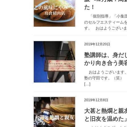
た！
「個別指導」「小集団
のセルフエスティーム
す。 おはようございます
2019年12月20日
塾講師は、身だし
かり向き合う美容室
おはようございます、只今
塾の守田です。（笑） H
[…]
2019年12月8日
大甚と熱燗と親
と旧友を温めた