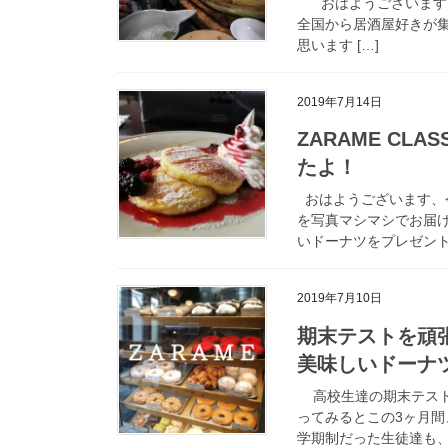
おはようございます、
全国から居酒屋好きが集
思います […]
2019年7月14日
ZARAME CL
たよ！
おはようございます、今日
を写真マシマシでお届
いドーナツをプレゼントす
2019年7月10日
期末テストを頑張
美味しいドーナ
高校生達の期末テスト
ってみるとこの3ヶ月
学期制だった生徒達も、高