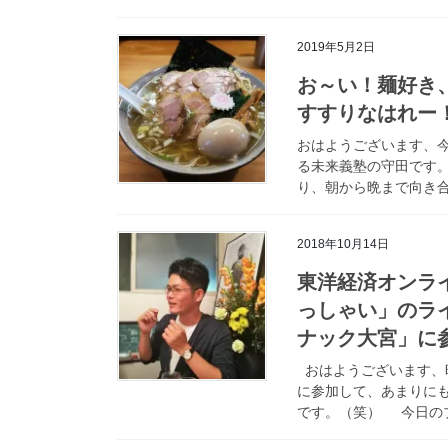
2019年5月2日
お～い！麺好き
すすりなはれー
おはようございます、
る未来義塾の守田です
り、朝から晩まで向き合
2018年10月14日
東洋経済オンライ
っしゃい」のラ
ナック大宮」に
おはようございます、
に参加して、あまりに
です。（笑） 今日のブロ