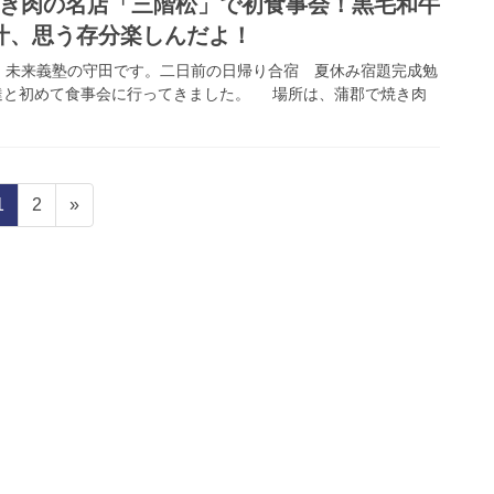
焼き肉の名店「三階松」で初食事会！黒毛和牛
汁、思う存分楽しんだよ！
未来義塾の守田です。二日前の日帰り合宿 夏休み宿題完成勉
達と初めて食事会に行ってきました。 場所は、蒲郡で焼き肉
1
2
»