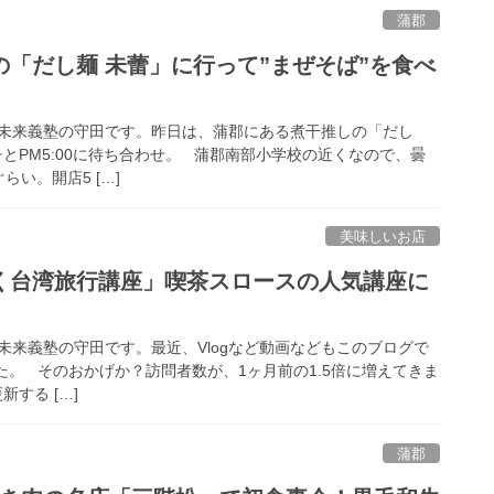
蒲郡
「だし麺 未蕾」に行って”まぜそば”を食べ
未来義塾の守田です。昨日は、蒲郡にある煮干推しの「だし
とPM5:00に待ち合わせ。 蒲郡南部小学校の近くなので、曇
らい。開店5 […]
美味しいお店
く台湾旅行講座」喫茶スロースの人気講座に
来義塾の守田です。最近、Vlogなど動画などもこのブログで
た。 そのおかげか？訪問者数が、1ヶ月前の1.5倍に増えてきま
する […]
蒲郡