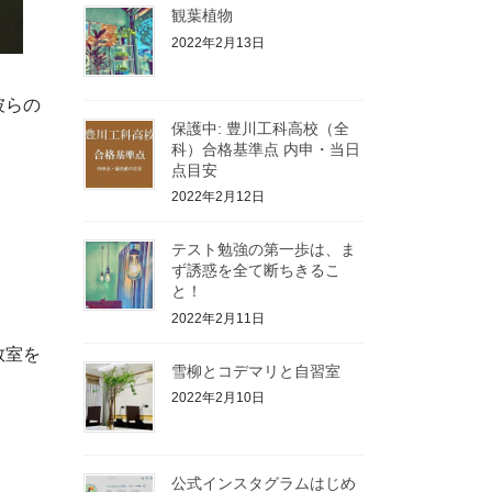
観葉植物
2022年2月13日
彼らの
保護中: 豊川工科高校（全
科）合格基準点 内申・当日
点目安
2022年2月12日
テスト勉強の第一歩は、ま
ず誘惑を全て断ちきるこ
と！
2022年2月11日
教室を
雪柳とコデマリと自習室
2022年2月10日
公式インスタグラムはじめ