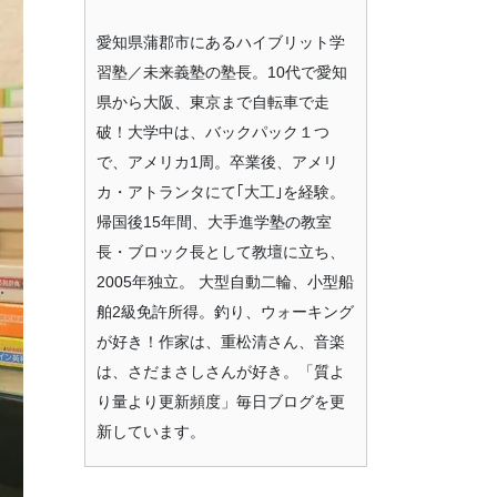
愛知県蒲郡市にあるハイブリット学
習塾／未来義塾の塾長。10代で愛知
県から大阪、東京まで自転車で走
破！大学中は、バックパック１つ
で、アメリカ1周。卒業後、アメリ
カ・アトランタにて｢大工｣を経験。
帰国後15年間、大手進学塾の教室
長・ブロック長として教壇に立ち、
2005年独立。 大型自動二輪、小型船
舶2級免許所得。釣り、ウォーキング
が好き！作家は、重松清さん、音楽
は、さだまさしさんが好き。「質よ
り量より更新頻度」毎日ブログを更
新しています。