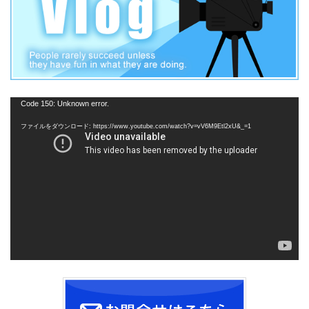
動
Code 150: Unknown error.
画
ファイルをダウンロード: https://www.youtube.com/watch?v=vV6M9Etl2xU&_=1
プ
レ
ー
ヤ
ー