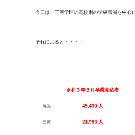
今日は、三河学区の高校別の学級増減を中心
それによると・・・・
令和３年３月卒業見込者
尾張
45,430 人
三河
21,983 人