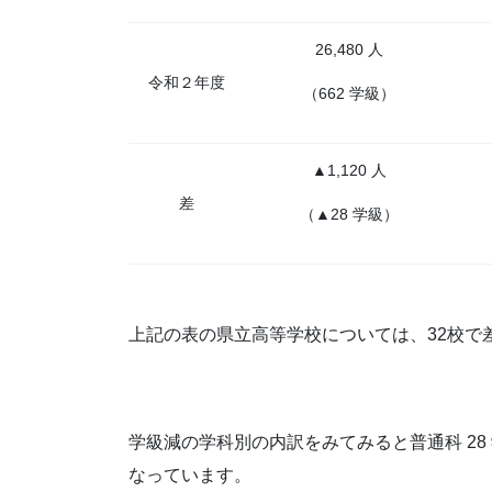
26,480 人
令和２年度
（662 学級）
▲1,120 人
差
（▲28 学級）
上記の表の県立高等学校については、32校で差引 
学級減の学科別の内訳をみてみると普通科 2
なっています。