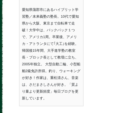
愛知県蒲郡市にあるハイブリット学
習塾／未来義塾の塾長。10代で愛知
県から大阪、東京まで自転車で走
破！大学中は、バックパック１つ
で、アメリカ1周。卒業後、アメリ
カ・アトランタにて｢大工｣を経験。
帰国後15年間、大手進学塾の教室
長・ブロック長として教壇に立ち、
2005年独立。 大型自動二輪、小型船
舶2級免許所得。釣り、ウォーキング
が好き！作家は、重松清さん、音楽
は、さだまさしさんが好き。「質よ
り量より更新頻度」毎日ブログを更
新しています。