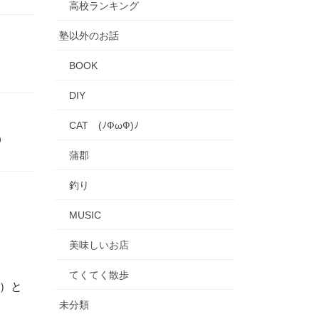
高校ランキング
塾以外のお話
）
BOOK
DIY
CAT (ﾉФωФ)ﾉ
）
蒲郡
釣り
MUSIC
美味しいお店
てくてく散歩
減）と
未分類