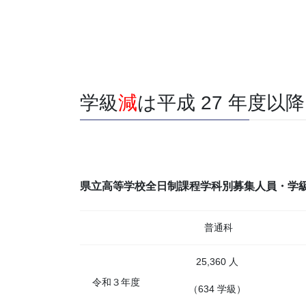
学級
減
は平成 27 年度以
県立高等学校全日制課程学科別募集人員・学
普通科
25,360 人
令和３年度
（634 学級）