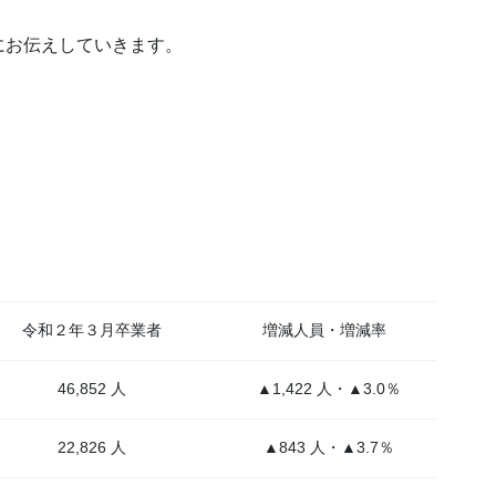
にお伝えしていきます。
令和２年３月卒業者
増減人員・増減率
46,852 人
▲1,422 人・▲3.0％
22,826 人
▲843 人・▲3.7％