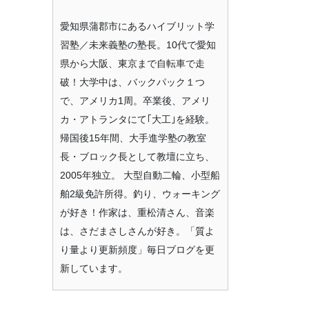
愛知県蒲郡市にあるハイブリット学
習塾／未来義塾の塾長。10代で愛知
県から大阪、東京まで自転車で走
破！大学中は、バックパック１つ
で、アメリカ1周。卒業後、アメリ
カ・アトランタにて｢大工｣を経験。
帰国後15年間、大手進学塾の教室
長・ブロック長として教壇に立ち、
2005年独立。 大型自動二輪、小型船
舶2級免許所得。釣り、ウォーキング
が好き！作家は、重松清さん、音楽
は、さだまさしさんが好き。「質よ
り量より更新頻度」毎日ブログを更
新しています。