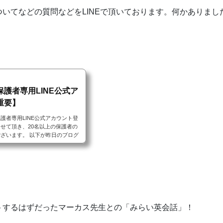
いてなどの質問などをLINEで頂いております。何かありまし
護者専用LINE公式ア
重要】
者専用LINE公式アカウント登
せて頂き、20名以上の保護者の
ございます。 以下が昨日のブログ
きます。 5月から塾生保護者との
に移行します。 この３カ月間、新
校などが目まぐるしく変更され、
えなければならないことが多々あ
トするはずだったマーカス先生との「みらい英会話」！