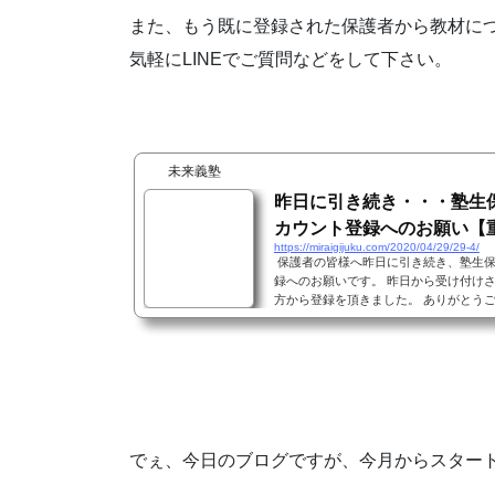
また、もう既に登録された保護者から教材につ
気軽にLINEでご質問などをして下さい。
未来義塾
昨日に引き続き・・・塾生保
カウント登録へのお願い【
https://miraigijuku.com/2020/04/29/29-4/
保護者の皆様へ昨日に引き続き、塾生保護
録へのお願いです。 昨日から受け付けさ
方から登録を頂きました。 ありがとう
内容です。引き続き同文で掲載させて頂
連絡手段としてブログや電話からLINE
型コロナのため、政府の方針や学校の休
その度に塾に関しても指導方針を突然変
り...
でぇ、今日のブログですが、今月からスター