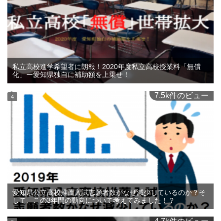
私立高校進学希望者に朗報！2020年度私立高校授業料「無償
化」ー愛知県独自に補助額を上乗せ！
7.5k件のビュー
愛知県公立高校推薦入試志願者数がなぜ減少しているのか？そ
して、この3年間の動向について考えてみました！？