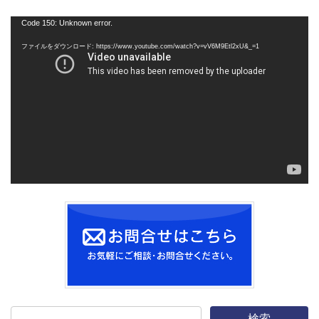
動
Code 150: Unknown error.
画
ファイルをダウンロード: https://www.youtube.com/watch?v=vV6M9Etl2xU&_=1
プ
レ
ー
ヤ
ー