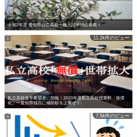
令和2年度 愛知県公立高校一般入試平均点発表！
11.2k件のビュー
私立高校進学希望者に朗報！2020年度私立高校授業料「無償
化」ー愛知県独自に補助額を上乗せ！
7.5k件のビュー