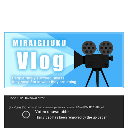
2019年 愛知県公立高校一般入試各高校合格者当日点の目安
【三河学区】
動
Code 150: Unknown error.
画
ファイルをダウンロード: https://www.youtube.com/watch?v=vV6M9Etl2xU&_=1
プ
レ
ー