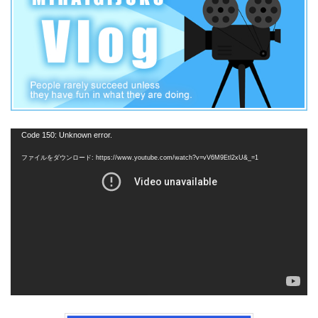
動
Code 150: Unknown error.
画
ファイルをダウンロード: https://www.youtube.com/watch?v=vV6M9Etl2xU&_=1
プ
レ
ー
ヤ
ー