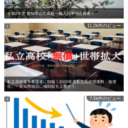
令和2年度 愛知県公立高校一般入試平均点発表！
11.2k件のビュー
私立高校進学希望者に朗報！2020年度私立高校授業料「無償
化」ー愛知県独自に補助額を上乗せ！
7.5k件のビュー