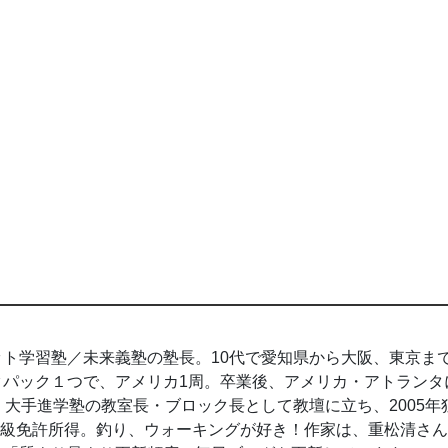
ト学習塾／未来義塾の塾長。10代で愛知県から大阪、東京ま
クパック１つで、アメリカ1周。卒業後、アメリカ・アトランタ
間、大手進学塾の教室長・ブロック長として教壇に立ち、2005年
2級免許所得。釣り、ウォーキングが好き！作家は、重松清さ