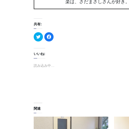
楽は、さだまさしさんが好き
共有:
ク
F
リ
a
ッ
c
ク
e
し
b
て
o
いいね:
T
o
w
k
i
で
読み込み中…
t
共
t
有
e
す
r
る
で
に
共
は
有
ク
(
リ
新
ッ
し
ク
い
し
ウ
て
ィ
く
関連
ン
だ
ド
さ
ウ
い
で
(
開
新