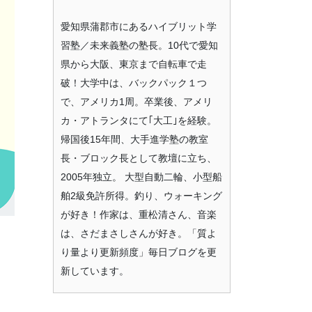
愛知県蒲郡市にあるハイブリット学
習塾／未来義塾の塾長。10代で愛知
県から大阪、東京まで自転車で走
破！大学中は、バックパック１つ
で、アメリカ1周。卒業後、アメリ
カ・アトランタにて｢大工｣を経験。
帰国後15年間、大手進学塾の教室
長・ブロック長として教壇に立ち、
2005年独立。 大型自動二輪、小型船
舶2級免許所得。釣り、ウォーキング
が好き！作家は、重松清さん、音楽
は、さだまさしさんが好き。「質よ
り量より更新頻度」毎日ブログを更
新しています。