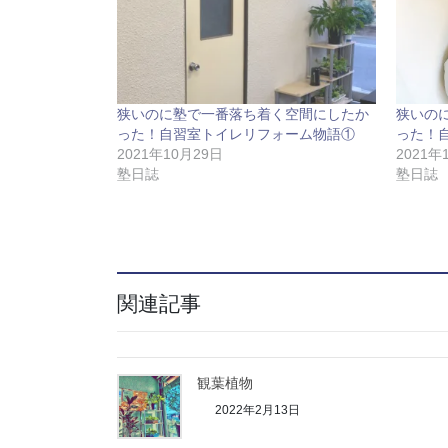
き
し
ま
い
す
ウ
)
ィ
ン
ド
ウ
で
開
き
狭いのに塾で一番落ち着く空間にしたか
狭いの
ま
す
った！自習室トイレリフォーム物語①
った！
)
2021年10月29日
2021年
塾日誌
塾日誌
関連記事
観葉植物
2022年2月13日