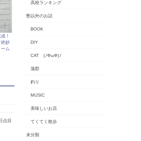
高校ランキング
塾以外のお話
BOOK
完成！
DIY
て絶妙
ォーム
CAT (ﾉФωФ)ﾉ
蒲郡
釣り
MUSIC
美味しいお店
日点目
てくてく散歩
未分類