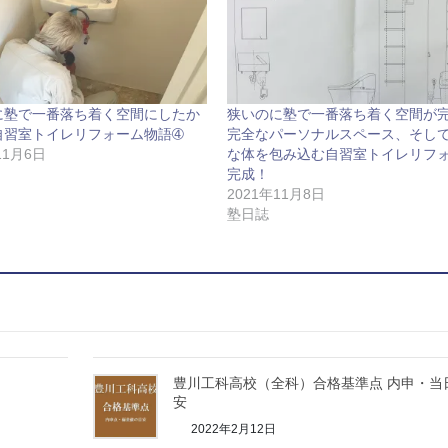
に塾で一番落ち着く空間にしたか
狭いのに塾で一番落ち着く空間が
自習室トイレリフォーム物語➃
完全なパーソナルスペース、そし
11月6日
な体を包み込む自習室トイレリフ
完成！
2021年11月8日
塾日誌
豊川工科高校（全科）合格基準点 内申・当
安
2022年2月12日