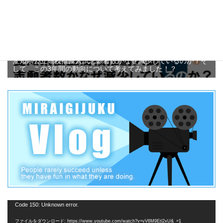
愛知県公立高校推薦入試志願者数がなぜ減少しているのか？そ
して、この3年間の動向について考えてみました！？
動
Code 150: Unknown error.
画
ファイルをダウンロード: https://www.youtube.com/watch?v=vV6M9Etl2xU&_=1