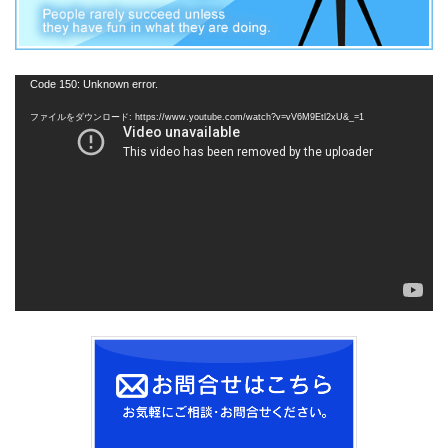
動
Code 150: Unknown error.
画
ファイルをダウンロード: https://www.youtube.com/watch?v=vV6M9Etl2xU&_=1
プ
レ
ー
ヤ
ー