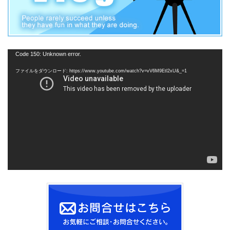
動
Code 150: Unknown error.
画
ファイルをダウンロード: https://www.youtube.com/watch?v=vV6M9Etl2xU&_=1
プ
レ
ー
ヤ
ー