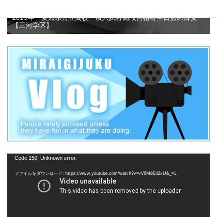
2019年 愛知県公立高校一般入試各高校合格者当日点の目安
【三河学区】
動
Code 150: Unknown error.
画
ファイルをダウンロード: https://www.youtube.com/watch?v=vV6M9Etl2xU&_=1
プ
レ
ー
ヤ