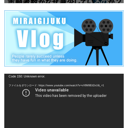
動
Code 150: Unknown error.
画
ファイルをダウンロード: https://www.youtube.com/watch?v=vV6M9Etl2xU&_=1
プ
レ
ー
ヤ
ー