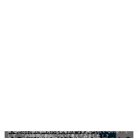
愛知県公立高校一般入試 各高校合格者当日点の目安【三河学
区】偏差値65以上
7.5k件のビュー
愛知県公立高校推薦入試志願者数がなぜ減少しているのか？そ
して、この3年間の動向について考えてみました！？