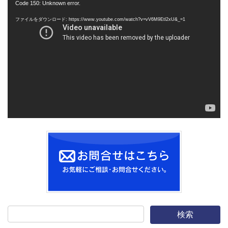
動
Code 150: Unknown error.
画
ファイルをダウンロード: https://www.youtube.com/watch?v=vV6M9Etl2xU&_=1
プ
レ
ー
ヤ
ー