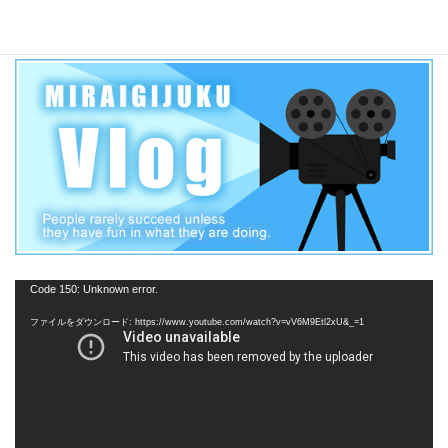
【三河学区】
動
Code 150: Unknown error.
画
ファイルをダウンロード: https://www.youtube.com/watch?v=vV6M9Etl2xU&_=1
プ
レ
ー
ヤ
ー