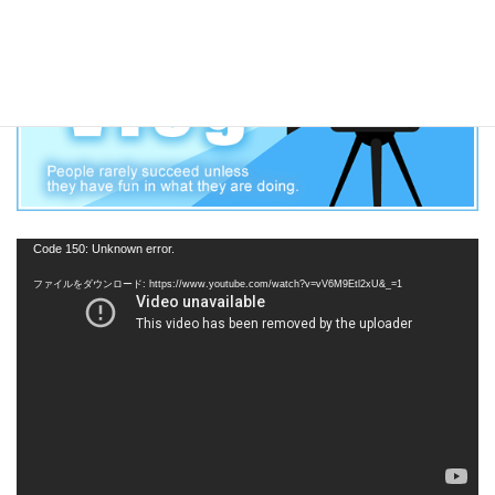
動
Code 150: Unknown error.
画
ファイルをダウンロード: https://www.youtube.com/watch?v=vV6M9Etl2xU&_=1
プ
レ
ー
ヤ
ー