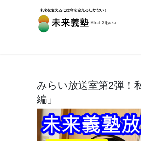
みらい放送室第2弾！
編」