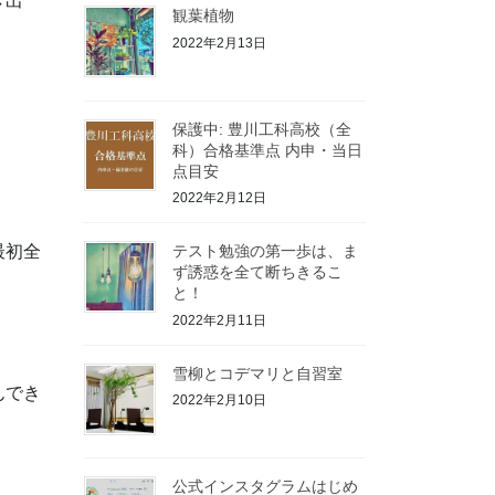
き出
観葉植物
2022年2月13日
保護中: 豊川工科高校（全
科）合格基準点 内申・当日
点目安
2022年2月12日
最初全
テスト勉強の第一歩は、ま
ず誘惑を全て断ちきるこ
と！
2022年2月11日
雪柳とコデマリと自習室
んでき
2022年2月10日
公式インスタグラムはじめ