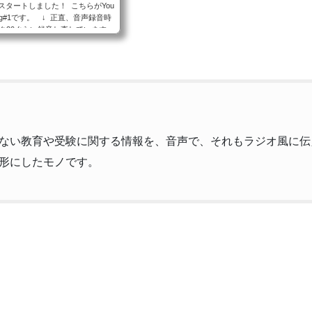
」がスタートしました！ こちらがYou
log#1です。 ↓ 正直、音声録音時
ク20ぐらい録音し直しています。
お恥ずかしい！ (*mm）キャっ
のエアコン...
ない教育や受験に関する情報を、音声で、それもラジオ風に伝
形にしたモノです。