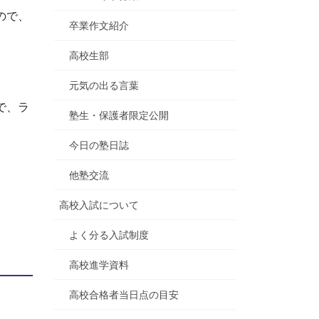
ので、
卒業作文紹介
高校生部
元気の出る言葉
で、ラ
塾生・保護者限定公開
今日の塾日誌
他塾交流
高校入試について
よく分る入試制度
高校進学資料
高校合格者当日点の目安