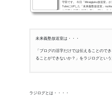
守田です。 今日「Miraigijuku放送室
TubeにUPした「未来義塾放送室」razi
に何度も何度も録音し直し、実は、テイ
（笑） それでも途中何度も噛んでしまい
っ！ あと、マイクの感度が良すぎて、後ろ
未来義塾放送室は・・・
「ブログの活字だけでは伝えることのでき
ることができないか？」をラジログという
ラジログとは・・・・