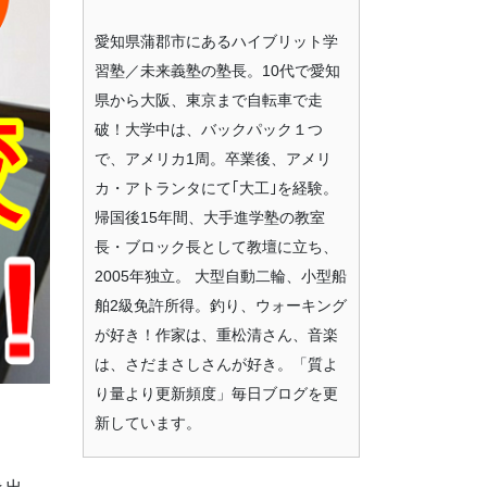
愛知県蒲郡市にあるハイブリット学
習塾／未来義塾の塾長。10代で愛知
県から大阪、東京まで自転車で走
破！大学中は、バックパック１つ
で、アメリカ1周。卒業後、アメリ
カ・アトランタにて｢大工｣を経験。
帰国後15年間、大手進学塾の教室
長・ブロック長として教壇に立ち、
2005年独立。 大型自動二輪、小型船
舶2級免許所得。釣り、ウォーキング
が好き！作家は、重松清さん、音楽
は、さだまさしさんが好き。「質よ
り量より更新頻度」毎日ブログを更
新しています。