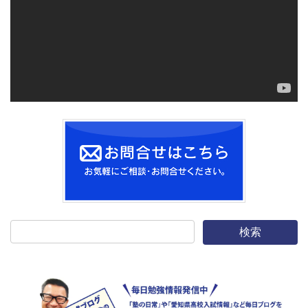
ー
ヤ
ー