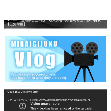
2019年 愛知県公立高校一般入試各高校合格者当日点の目安
【三河学区】
動
Code 150: Unknown error.
画
ファイルをダウンロード: https://www.youtube.com/watch?v=vV6M9Etl2xU&_=1
プ
レ