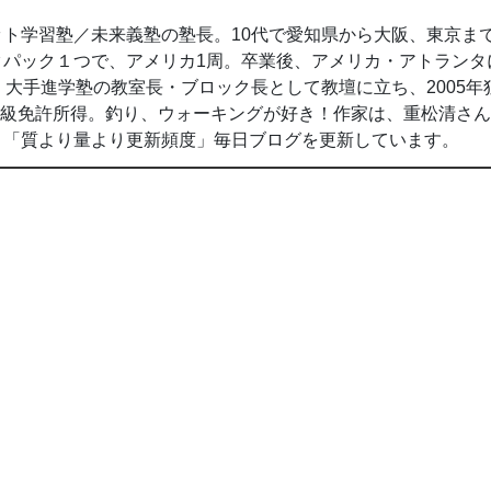
ト学習塾／未来義塾の塾長。10代で愛知県から大阪、東京ま
クパック１つで、アメリカ1周。卒業後、アメリカ・アトランタ
間、大手進学塾の教室長・ブロック長として教壇に立ち、2005年
2級免許所得。釣り、ウォーキングが好き！作家は、重松清さ
。「質より量より更新頻度」毎日ブログを更新しています。