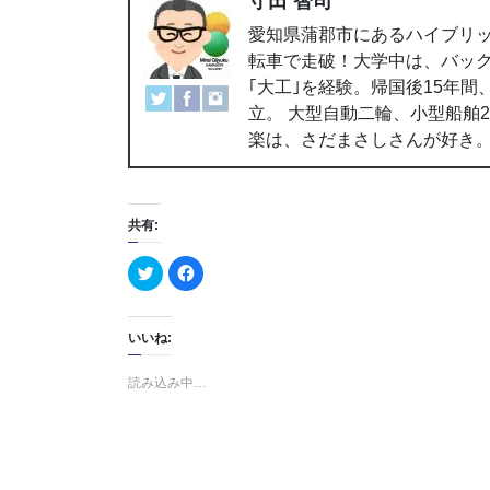
守田 智司
愛知県蒲郡市にあるハイブリッ
転車で走破！大学中は、バッ
｢大工｣を経験。帰国後15年
立。 大型自動二輪、小型船舶
楽は、さだまさしさんが好き
共有:
ク
F
リ
a
ッ
c
ク
e
し
b
て
o
いいね:
T
o
w
k
i
で
読み込み中…
t
共
t
有
e
す
r
る
で
に
共
は
有
ク
(
リ