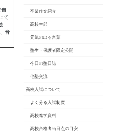
で自
卒業作文紹介
にて
高校生部
独
ん、音
元気の出る言葉
塾生・保護者限定公開
今日の塾日誌
他塾交流
高校入試について
よく分る入試制度
高校進学資料
高校合格者当日点の目安