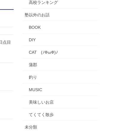
高校ランキング
塾以外のお話
BOOK
DIY
日点目
CAT (ﾉФωФ)ﾉ
蒲郡
釣り
MUSIC
美味しいお店
てくてく散歩
未分類