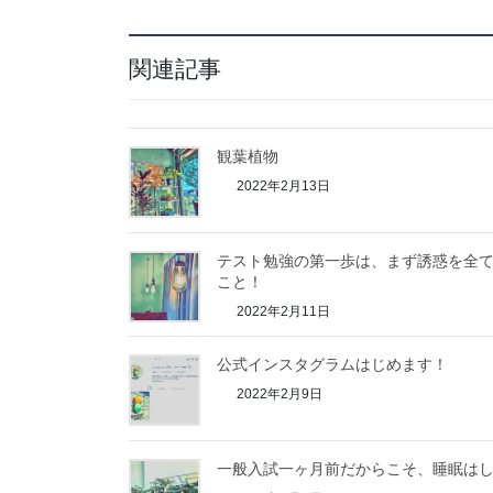
新
ッ
し
ク
い
し
ウ
て
ィ
く
関連記事
ン
だ
ド
さ
ウ
い
で
(
開
新
き
し
ま
い
観葉植物
す
ウ
)
ィ
2022年2月13日
ン
ド
ウ
で
開
き
テスト勉強の第一歩は、まず誘惑を全
ま
す
こと！
)
2022年2月11日
公式インスタグラムはじめます！
2022年2月9日
一般入試一ヶ月前だからこそ、睡眠は