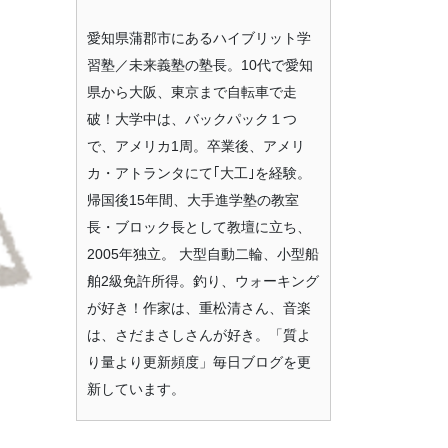
愛知県蒲郡市にあるハイブリット学
習塾／未来義塾の塾長。10代で愛知
県から大阪、東京まで自転車で走
破！大学中は、バックパック１つ
で、アメリカ1周。卒業後、アメリ
カ・アトランタにて｢大工｣を経験。
帰国後15年間、大手進学塾の教室
長・ブロック長として教壇に立ち、
2005年独立。 大型自動二輪、小型船
舶2級免許所得。釣り、ウォーキング
が好き！作家は、重松清さん、音楽
は、さだまさしさんが好き。「質よ
り量より更新頻度」毎日ブログを更
新しています。