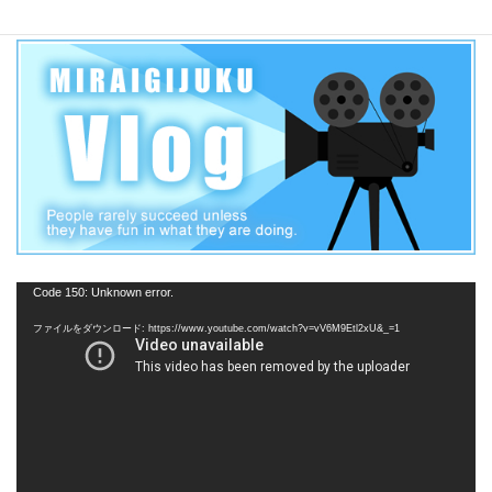
動
Code 150: Unknown error.
画
ファイルをダウンロード: https://www.youtube.com/watch?v=vV6M9Etl2xU&_=1
プ
レ
ー
ヤ
ー