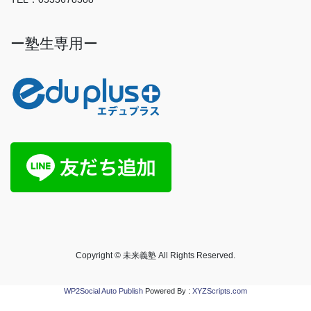
ー塾生専用ー
Copyright © 未来義塾 All Rights Reserved.
WP2Social Auto Publish
Powered By :
XYZScripts.com