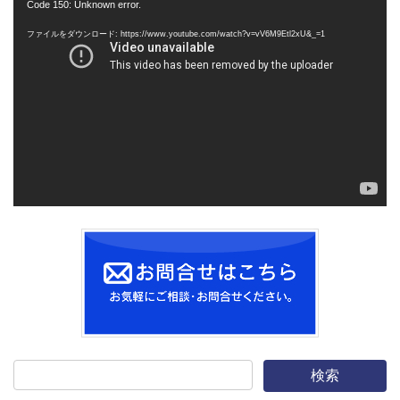
動
Code 150: Unknown error.
画
ファイルをダウンロード: https://www.youtube.com/watch?v=vV6M9Etl2xU&_=1
プ
レ
ー
ヤ
ー