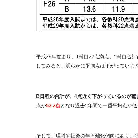
平成29年度より、1科目22点満点、5科目合
してみると、明らかに平均点は下がっていま
B日程の合計が、4点近く下がっているのが驚
点が
53.2点
となり過去5年間で一番平均点が低
そして、理科や社会の年々難化傾向にあり、特に