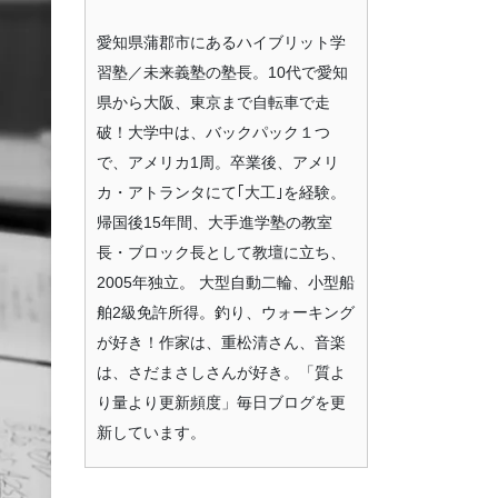
愛知県蒲郡市にあるハイブリット学
習塾／未来義塾の塾長。10代で愛知
県から大阪、東京まで自転車で走
破！大学中は、バックパック１つ
で、アメリカ1周。卒業後、アメリ
カ・アトランタにて｢大工｣を経験。
帰国後15年間、大手進学塾の教室
長・ブロック長として教壇に立ち、
2005年独立。 大型自動二輪、小型船
舶2級免許所得。釣り、ウォーキング
が好き！作家は、重松清さん、音楽
は、さだまさしさんが好き。「質よ
り量より更新頻度」毎日ブログを更
新しています。