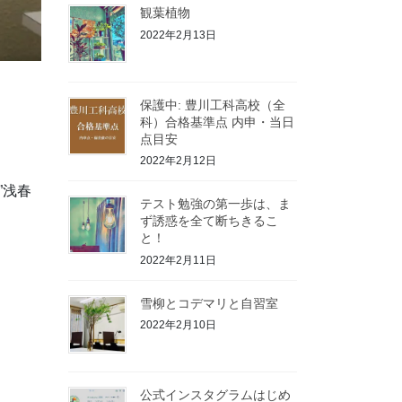
観葉植物
2022年2月13日
保護中: 豊川工科高校（全
科）合格基準点 内申・当日
点目安
2022年2月12日
”浅春
テスト勉強の第一歩は、ま
ず誘惑を全て断ちきるこ
と！
2022年2月11日
雪柳とコデマリと自習室
2022年2月10日
公式インスタグラムはじめ