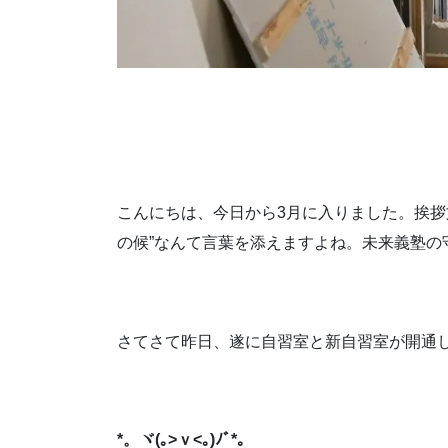
こんにちは、今日から3月に入りました。挨拶
の候”なんて言葉を添えますよね。未来義塾の
さてさて昨日、遂に自習室と新自習室が開通
*。ヾ(｡>ｖ<｡)ﾉﾞ*。