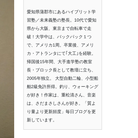
愛知県蒲郡市にあるハイブリット学
習塾／未来義塾の塾長。10代で愛知
県から大阪、東京まで自転車で走
破！大学中は、バックパック１つ
で、アメリカ1周。卒業後、アメリ
カ・アトランタにて｢大工｣を経験。
帰国後15年間、大手進学塾の教室
長・ブロック長として教壇に立ち、
2005年独立。 大型自動二輪、小型船
舶2級免許所得。釣り、ウォーキング
が好き！作家は、重松清さん、音楽
は、さだまさしさんが好き。「質よ
り量より更新頻度」毎日ブログを更
新しています。