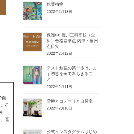
観葉植物
2022年2月13日
保護中: 豊川工科高校（全
科）合格基準点 内申・当日
点目安
2022年2月12日
テスト勉強の第一歩は、ま
ず誘惑を全て断ちきるこ
と！
2022年2月11日
で自
雪柳とコデマリと自習室
にて
2022年2月10日
独
ん、音
公式インスタグラムはじめ