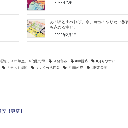
2022年2月6日
あの頃と比べれば、今、自分のやりたい教
ち込める幸せ。
2022年2月4日
学習塾、＃中学生、＃個別指導
＃蒲郡市
#学習塾
#分りやすい
＃テスト週間
＃よく分る授業
＃順位UP
#限定公開
目安【更新】