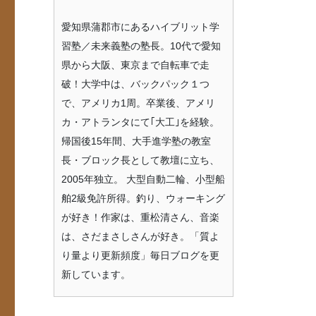
愛知県蒲郡市にあるハイブリット学
習塾／未来義塾の塾長。10代で愛知
県から大阪、東京まで自転車で走
破！大学中は、バックパック１つ
で、アメリカ1周。卒業後、アメリ
カ・アトランタにて｢大工｣を経験。
帰国後15年間、大手進学塾の教室
長・ブロック長として教壇に立ち、
2005年独立。 大型自動二輪、小型船
舶2級免許所得。釣り、ウォーキング
が好き！作家は、重松清さん、音楽
は、さだまさしさんが好き。「質よ
り量より更新頻度」毎日ブログを更
新しています。