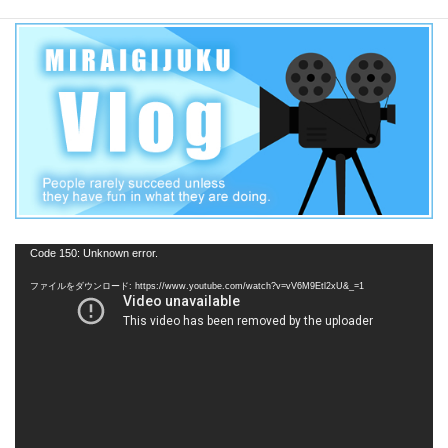
動
Code 150: Unknown error.
画
ファイルをダウンロード: https://www.youtube.com/watch?v=vV6M9Etl2xU&_=1
プ
レ
ー
ヤ
ー