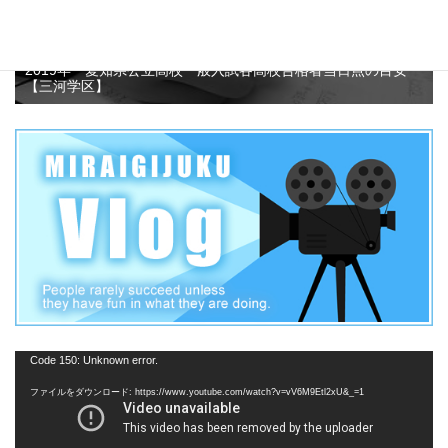
2019年 愛知県公立高校一般入試各高校合格者当日点の目安
【三河学区】
動
Code 150: Unknown error.
画
ファイルをダウンロード: https://www.youtube.com/watch?v=vV6M9Etl2xU&_=1
プ
レ
ー