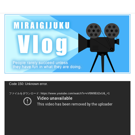
【三河学区】
動
Code 150: Unknown error.
画
ファイルをダウンロード: https://www.youtube.com/watch?v=vV6M9Etl2xU&_=1
プ
レ
ー
ヤ
ー