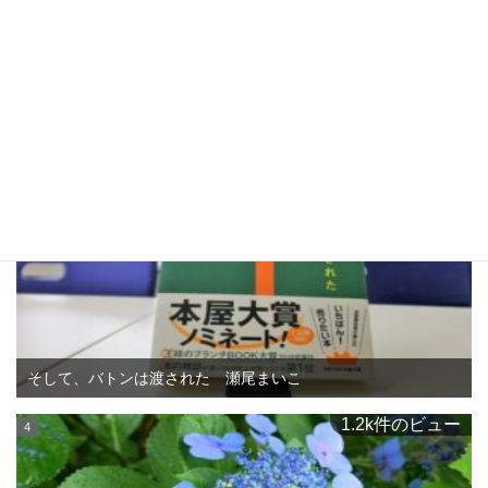
香り高いカレーの名店！蒲郡ノ隠れ家「SUNDAY SPICE」さん
に行って来た！
1.3k件のビュー
そして、バトンは渡された 瀬尾まいこ
1.2k件のビュー