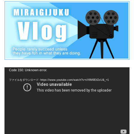
動
Code 150: Unknown error.
画
ファイルをダウンロード: https://www.youtube.com/watch?v=vV6M9Etl2xU&_=1
プ
レ
ー
ヤ
ー