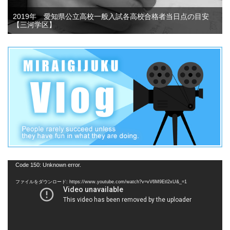
2019年 愛知県公立高校一般入試各高校合格者当日点の目安
【三河学区】
動
Code 150: Unknown error.
画
ファイルをダウンロード: https://www.youtube.com/watch?v=vV6M9Etl2xU&_=1
プ
レ
ー
ヤ
ー