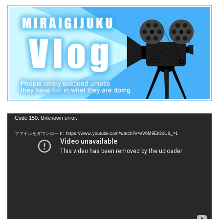
動
Code 150: Unknown error.
画
ファイルをダウンロード: https://www.youtube.com/watch?v=vV6M9Etl2xU&_=1
プ
レ
ー
ヤ
ー