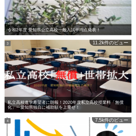
令和2年度 愛知県公立高校一般入試平均点発表！
11.2k件のビュー
私立高校進学希望者に朗報！2020年度私立高校授業料「無償
化」ー愛知県独自に補助額を上乗せ！
7.5k件のビュー