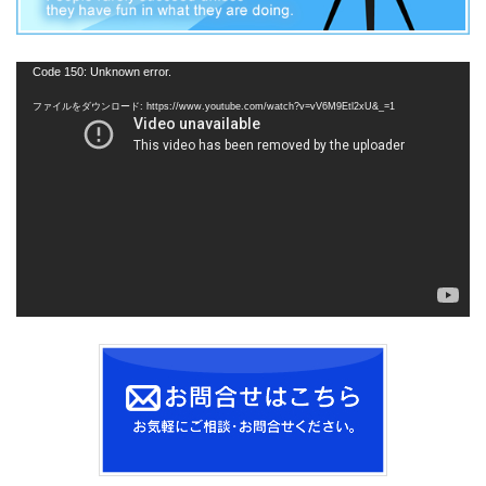
動
Code 150: Unknown error.
画
ファイルをダウンロード: https://www.youtube.com/watch?v=vV6M9Etl2xU&_=1
プ
レ
ー
ヤ
ー