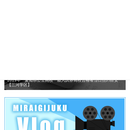
愛知県公立高校推薦入試志願者数がなぜ減少しているのか？そ
して、この3年間の動向について考えてみました！？
4.7k件のビュー
2019年 愛知県公立高校一般入試各高校合格者当日点の目安
【三河学区】