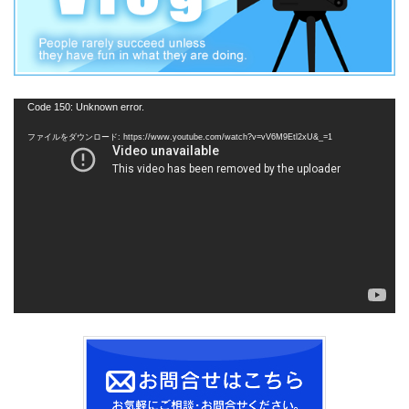
動
Code 150: Unknown error.
画
ファイルをダウンロード: https://www.youtube.com/watch?v=vV6M9Etl2xU&_=1
プ
レ
ー
ヤ
ー