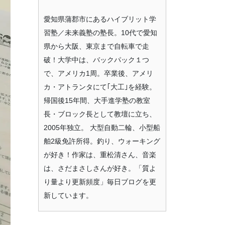
愛知県蒲郡市にあるハイブリット学
習塾／未来義塾の塾長。10代で愛知
県から大阪、東京まで自転車で走
破！大学中は、バックパック１つ
で、アメリカ1周。卒業後、アメリ
カ・アトランタにて｢大工｣を経験。
帰国後15年間、大手進学塾の教室
長・ブロック長として教壇に立ち、
2005年独立。 大型自動二輪、小型船
舶2級免許所得。釣り、ウォーキング
が好き！作家は、重松清さん、音楽
は、さだまさしさんが好き。「質よ
り量より更新頻度」毎日ブログを更
新しています。