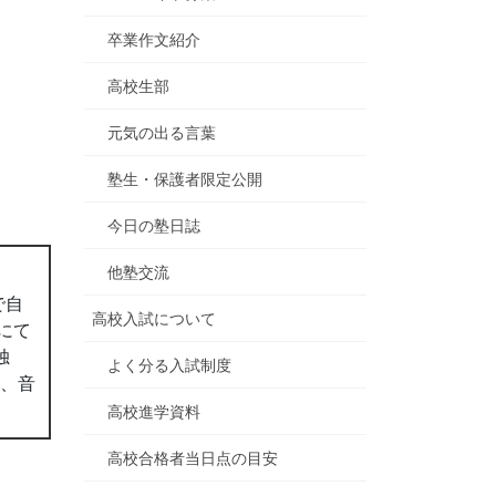
卒業作文紹介
高校生部
元気の出る言葉
塾生・保護者限定公開
今日の塾日誌
他塾交流
で自
高校入試について
にて
独
よく分る入試制度
ん、音
高校進学資料
高校合格者当日点の目安