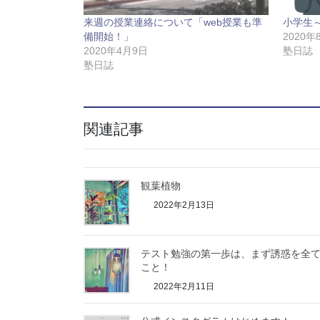
で
開
き
来週の授業連絡について「web授業も準
小学生
ま
す
備開始！」
2020年
)
2020年4月9日
塾日誌
塾日誌
関連記事
観葉植物
2022年2月13日
テスト勉強の第一歩は、まず誘惑を全
こと！
2022年2月11日