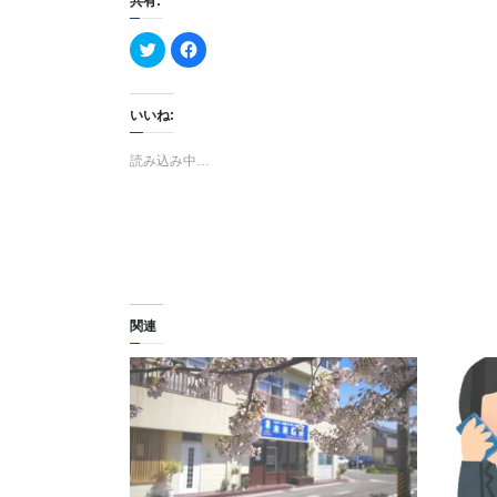
共有:
ク
F
リ
a
ッ
c
ク
e
し
b
て
o
いいね:
T
o
w
k
i
で
読み込み中…
t
共
t
有
e
す
r
る
で
に
共
は
有
ク
(
リ
新
ッ
し
ク
い
し
ウ
て
ィ
く
関連
ン
だ
ド
さ
ウ
い
で
(
開
新
き
し
ま
い
す
ウ
)
ィ
ン
ド
ウ