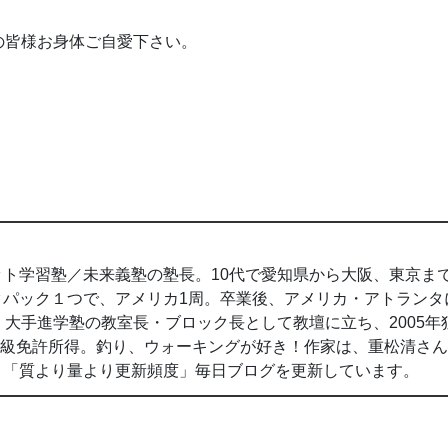
の皆様お身体ご自愛下さい。
ト学習塾／未来義塾の塾長。10代で愛知県から大阪、東京ま
クパック１つで、アメリカ1周。卒業後、アメリカ・アトランタ
間、大手進学塾の教室長・ブロック長として教壇に立ち、2005年
2級免許所得。釣り、ウォーキングが好き！作家は、重松清さ
。「質より量より更新頻度」毎日ブログを更新しています。